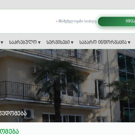
ᲛᲜᲘᲨᲕᲜᲔᲚᲝᲕᲐᲜᲘ ᲡᲘᲐᲮᲚᲔ
იდეა
 ▾
საკრებულო ▾
სერვისები ▾
საჯარო ინფორმაცია ▾
წვდომება
ომება