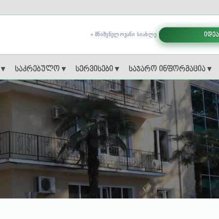
ᲛᲜᲘᲨᲕᲜᲔᲚᲝᲕᲐᲜᲘ ᲡᲘᲐᲮᲚᲔ
იდეა
 ▾
საკრებულო ▾
სერვისები ▾
საჯარო ინფორმაცია ▾