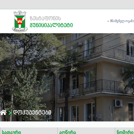
ზესტაფონის
ᲛᲜᲘᲨᲕᲜᲔᲚᲝᲕᲐᲜ
მუნიციპალიტეტი
დოკუმენტები
სათაური
აღწერა
ნომერი