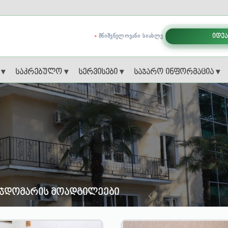
ᲛᲜᲘᲨᲕᲜᲔᲚᲝᲕᲐᲜᲘ ᲡᲘᲐᲮᲚᲔ
იდეა
 ▾
საკრებულო ▾
სერვისები ▾
საჯარო ინფორმაცია ▾
ჯდომარის მოადგილეები