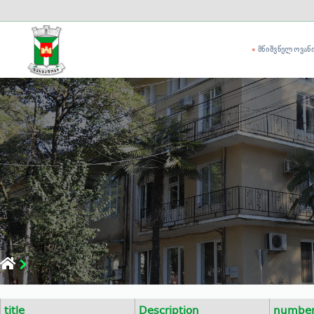
ᲛᲜᲘᲨᲕᲜᲔᲚᲝᲕᲐᲜ
title
Description
numbe