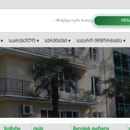
ᲛᲜᲘᲨᲕᲜᲔᲚᲝᲕᲐᲜᲘ ᲡᲘᲐᲮᲚᲔ
იდეა
 ▾
საკრებულო ▾
სერვისები ▾
საჯარო ინფორმაცია ▾
ნომერი
ტიპი
მიღების თარიღი