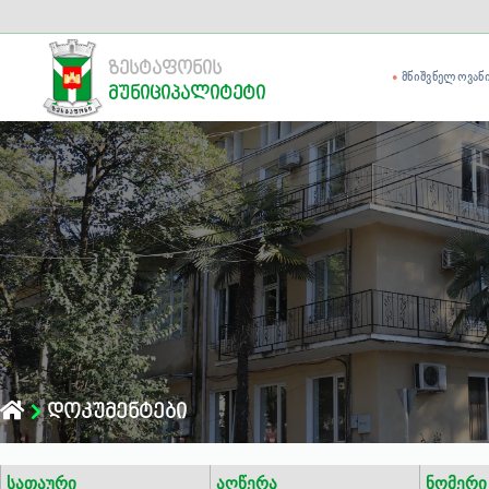
ზესტაფონის
ᲛᲜᲘᲨᲕᲜᲔᲚᲝᲕᲐᲜ
მუნიციპალიტეტი
დოკუმენტები
სათაური
აღწერა
ნომერი